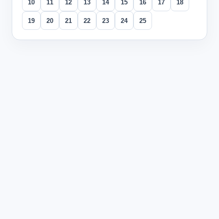
10
11
12
13
14
15
16
17
18
19
20
21
22
23
24
25
All questions
Question
1
在一个关于环保的讨论中，主持人问："大家认为个人行为对
B说得对，个人行为虽然微小，但积少成多，而且能影
我同意B的看法，政府企业固然重要，但个人责任意识
B的观点很有道理，如果人人都从自己做起，必然会推
我支持B，个人环保行为不仅减少污染，更重要的是体
Explanation:
C选项最符合中文讨论逻辑，直接呼应了B关于
Question
2