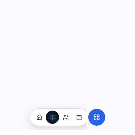
在你的雾霾环保演讲中，哪句简单句描述当前情况？
一些城市今天仍有雾霾。
(correct answer)
一些城市今天仍有雾霾，而且政府正在治理。
因为一些城市今天仍有雾霾，所以需要行动。
一些城市今天仍有雾霾的原因。
Explanation:
This question tests AP Chinese Language and 
Question
3
阅读以下邮件往来：
发件人：黄雅 收件人：刘晨 主题：学习小组资料共享
刘晨同学： 你好！感谢你愿意参加本周的学习小组。为提
另外，为避免文件版本混乱，建议大家在文件名后标注日期，例