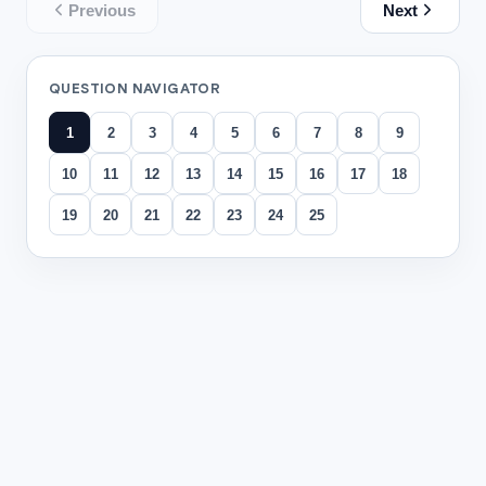
Previous
Next
QUESTION NAVIGATOR
1
2
3
4
5
6
7
8
9
10
11
12
13
14
15
16
17
18
19
20
21
22
23
24
25
All questions
Question
1
顾客：你好，我的手机充电器坏了，想买一个新的。 店员：您
根据顾客的关注点和店员的专业解答，店员接下来最应该提
建议买原装的，虽然贵一点但最安全，而且苹果官方保