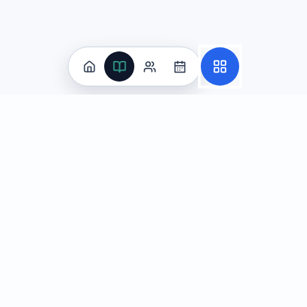
小明正在写一封邮件给他的中国朋友李华，询问关于暑假计
在正式的书面交流中，以下哪个句子最恰当地运用了条件句
要是天气好，我们就可以去爬山了。
天气好的话，我们可以去爬山。
倘若天气晴朗，我们便可前往登山。
(correct answe
如果天气不错，我们能去爬山。
Explanation:
选项C使用了"倘若...便..."的书面语条
Practice
All Subjects
Question
4
Algebra Flashcards
SAT Math Practice Tests
听对话：学校生活。哪句包含自我纠正的量词错误？ 甲：你这
Math Question of the Day
乙把"两张课"改成"两门课"。
(correct answer)
Live Classes
On-Demand Courses
甲应把"什么课"改成"哪儿课"。
乙应把"每个月交一次"改成"每月交一回的"。
Learn